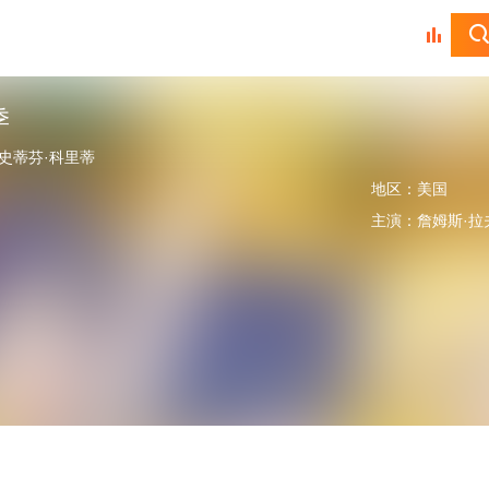
季
,史蒂芬·科里蒂
地区：
美国
主演：
詹姆斯·拉夫尔提,史蒂芬·科里蒂,亚历山