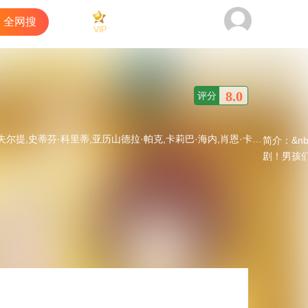
全网搜
VIP
看过
商城
客户端
8.0
评分
德拉·帕克,卡莉巴·海内,肖恩·卡里甘,卡丽莎·斯特普尔斯,阿帕娜·布雷尔,Tom,Fugedi,郑智麟,Phoenix,Washington,布莱恩·格林伯格,杰西卡·麦克娜美,瑞斯·维克菲尔德,梅里特·帕特森,亚伦·斯塔顿
简介：
&n
剧！男孩