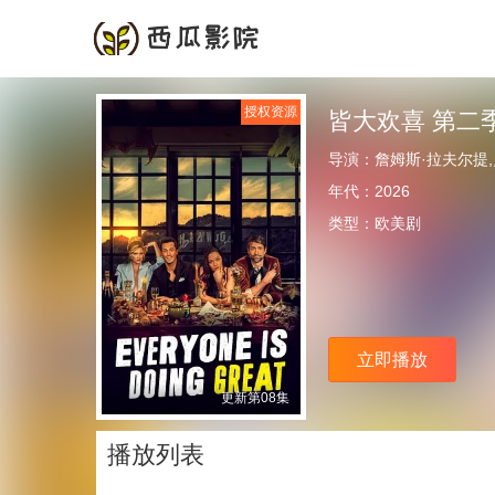
首页
频道
授权资源
皆大欢喜 第二
导演：
詹姆斯·拉夫尔提
年代：
2026
类型：
欧美剧
立即播放
更新第08集
播放列表