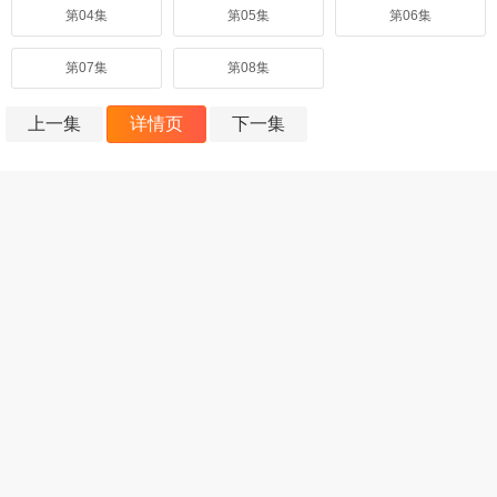
第04集
第05集
第06集
第07集
第08集
上一集
详情页
下一集