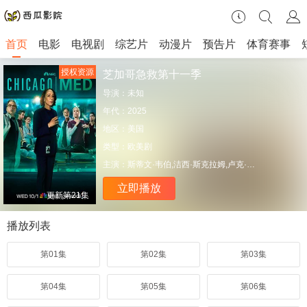
首页
电影
电视剧
综艺片
动漫片
预告片
体育赛事
授权资源
芝加哥急救第十一季
导演：
未知
年代：
2025
地区：
美国
类型：
欧美剧
主演：
斯蒂文·韦伯,洁西·斯克拉姆,卢克·米切尔,莎拉·拉莫斯
立即播放
更新第21集
播放列表
第01集
第02集
第03集
第04集
第05集
第06集