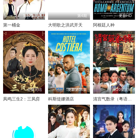
第30集完结
第4期
更新HD
第一桶金
大明歌之洪武开天
阿根廷人种
全集完结
更新第06集
第20集完结
凤鸣三生2：三凤弈
科斯缇娜酒店
清宫气数录（粤语版）