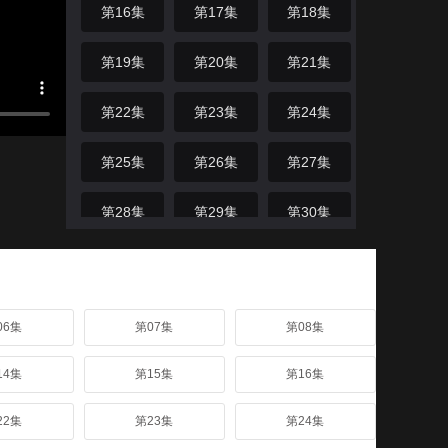
第16集
第17集
第18集
第19集
第20集
第21集
第22集
第23集
第24集
第25集
第26集
第27集
第28集
第29集
第30集
第31集
第32集
第33集
第34集
第35集
第36集
06集
第07集
第08集
14集
第15集
第16集
22集
第23集
第24集