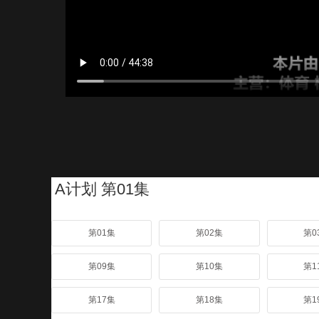
A计划 第01集
第01集
第02集
第0
第09集
第10集
第1
第17集
第18集
第1