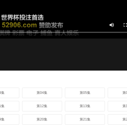
3集
第04集
第05集
第
1集
第12集
第13集
第
9集
第20集
第21集
第