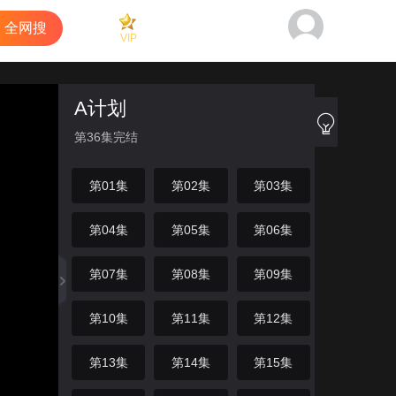
全网搜
VIP
看过
商城
客户端
A计划
第36集完结
第01集
第02集
第03集
第04集
第05集
第06集
第07集
第08集
第09集
第10集
第11集
第12集
第13集
第14集
第15集