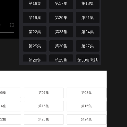
第16集
第17集
第18集
第19集
第20集
第21集
第22集
第23集
第24集
第25集
第26集
第27集
第28集
第29集
第30集完结
06集
第07集
第08集
14集
第15集
第16集
22集
第23集
第24集