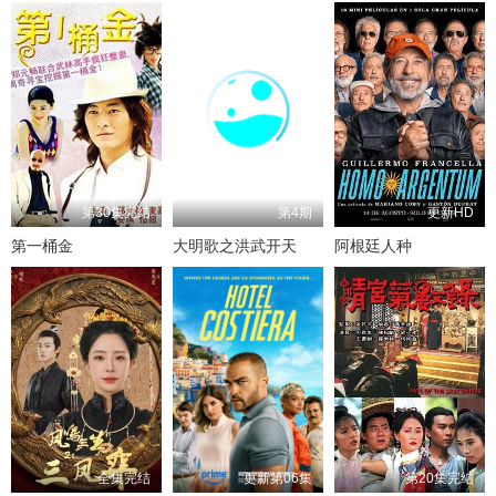
第30集完结
第4期
更新HD
第一桶金
大明歌之洪武开天
阿根廷人种
全集完结
更新第06集
第20集完结