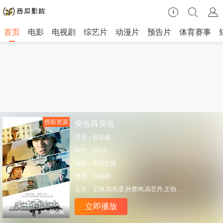
首页
电影
电视剧
综艺片
动漫片
预告片
体育赛事
授权资源
突击再突击
导演：
舒崇福
年代：
2018
地区：
中国大陆
类型：
内地剧
主演：
王帅,陈奕丞,孙楚鸿,高艺丹,王劲松,宋楚炎,宋晨,邹俊百,张耀宇,李镇泽
立即播放
第6集