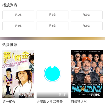
播放列表
第1集
第2集
第3集
第4集
第5集
第6集
热播推荐
第30集完结
第4期
更新HD
第一桶金
大明歌之洪武开天
阿根廷人种