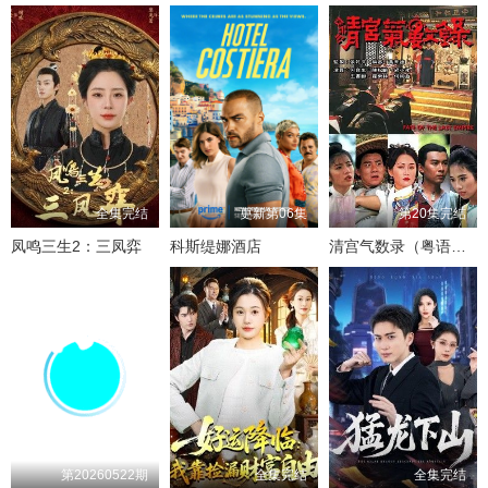
全集完结
更新第06集
第20集完结
凤鸣三生2：三凤弈
科斯缇娜酒店
清宫气数录（粤语版）
第20260522期
全集完结
全集完结