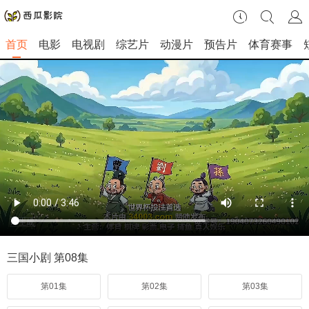
首页
电影
电视剧
综艺片
动漫片
预告片
体育赛事
三国小剧 第08集
第01集
第02集
第03集