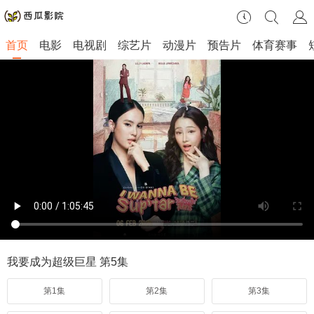
首页
电影
电视剧
综艺片
动漫片
预告片
体育赛事
我要成为超级巨星 第5集
第1集
第2集
第3集