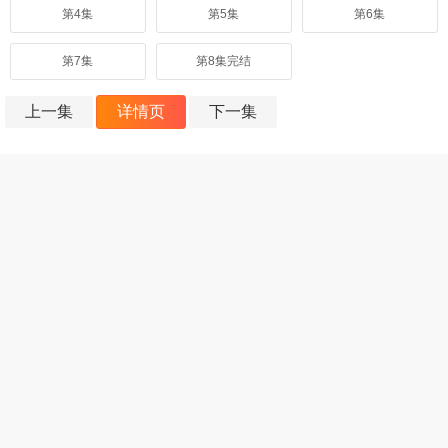
第4集
第5集
第6集
第7集
第8集完结
上一集
详情页
下一集