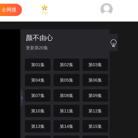
全网搜
VIP
看过
商城
客户端
颜不由心
更新第20集
第01集
第02集
第03集
第04集
第05集
第06集
第07集
第08集
第09集
第10集
第11集
第12集
第13集
第14集
第15集