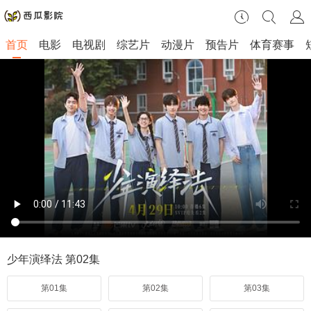
首页
电影
电视剧
综艺片
动漫片
预告片
体育赛事
少年演绎法 第02集
第01集
第02集
第03集