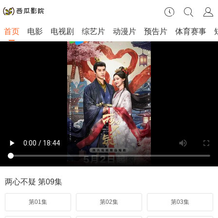
首页
电影
电视剧
综艺片
动漫片
预告片
体育赛事
两心不疑 第09集
第01集
第02集
第03集