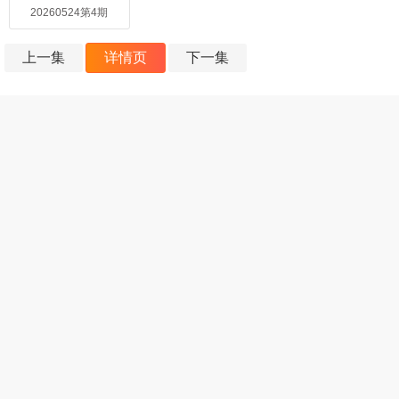
20260524第4期
上一集
详情页
下一集