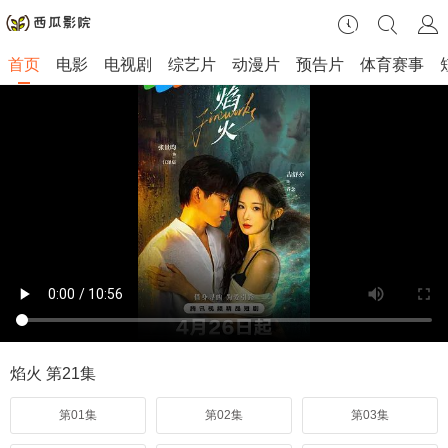
首页
电影
电视剧
综艺片
动漫片
预告片
体育赛事
焰火 第21集
第01集
第02集
第03集