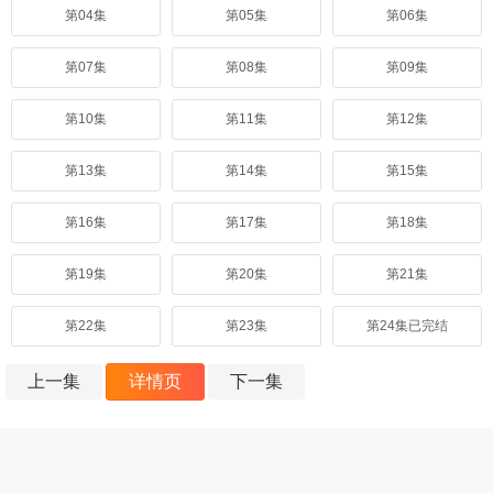
第04集
第05集
第06集
第07集
第08集
第09集
第10集
第11集
第12集
第13集
第14集
第15集
第16集
第17集
第18集
第19集
第20集
第21集
第22集
第23集
第24集已完结
上一集
详情页
下一集