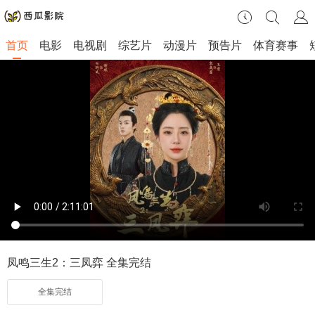
首页
电影
电视剧
综艺片
动漫片
预告片
体育赛事
凤鸣三生2：三凤弈 全集完结
全集完结