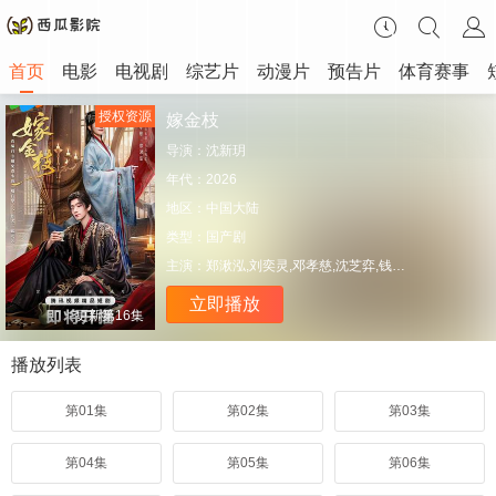
首页
电影
电视剧
综艺片
动漫片
预告片
体育赛事
授权资源
嫁金枝
导演：
沈新玥
年代：
2026
地区：
中国大陆
类型：
国产剧
主演：
郑湫泓,刘奕灵,邓孝慈,沈芝弈,钱可儿,崔旭宇,程放
立即播放
更新第16集
播放列表
第01集
第02集
第03集
第04集
第05集
第06集