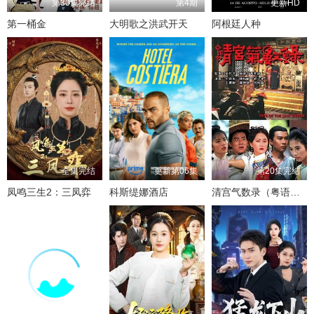
第30集完结
第4期
更新HD
第一桶金
大明歌之洪武开天
阿根廷人种
全集完结
更新第06集
第20集完结
凤鸣三生2：三凤弈
科斯缇娜酒店
清宫气数录（粤语版）