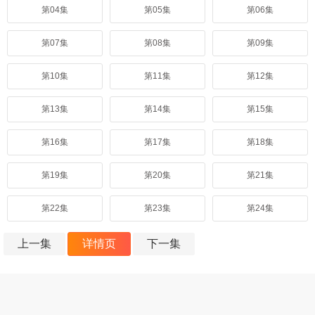
第04集
第05集
第06集
第07集
第08集
第09集
第10集
第11集
第12集
第13集
第14集
第15集
第16集
第17集
第18集
第19集
第20集
第21集
第22集
第23集
第24集
上一集
详情页
下一集