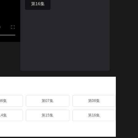
第16集
06集
第07集
第08集
14集
第15集
第16集