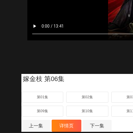
嫁金枝 第06集
第01集
第02集
第0
第09集
第10集
第1
上一集
详情页
下一集